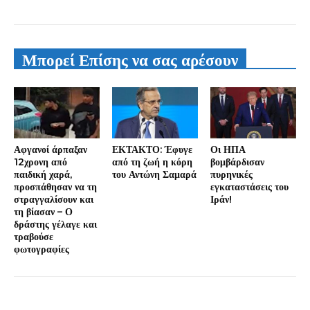
Μπορεί Επίσης να σας αρέσουν
Αφγανοί άρπαξαν
ΕΚΤΑΚΤΟ: Έφυγε
Οι ΗΠΑ
12χρονη από
από τη ζωή η κόρη
βομβάρδισαν
παιδική χαρά,
του Αντώνη Σαμαρά
πυρηνικές
προσπάθησαν να τη
εγκαταστάσεις του
στραγγαλίσουν και
Ιράν!
τη βίασαν – Ο
δράστης γέλαγε και
τραβούσε
φωτογραφίες