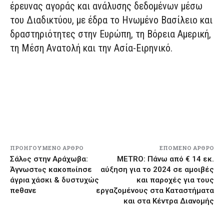
έρευνας αγοράς και ανάλυσης δεδομένων μέσω
του Διαδικτύου, με έδρα το Ηνωμένο Βασίλειο και
δραστηριότητες στην Ευρώπη, τη Βόρεια Αμερική,
τη Μέση Ανατολή και την Ασία-Ειρηνικό.
ΠΡΟΗΓΟΎΜΕΝΟ ΆΡΘΡΟ
ΕΠΌΜΕΝΟ ΆΡΘΡΟ
Σάλоς στην Αράχωβα:
METRO: Πάνω από € 14 εκ.
Άγνωστоς κακοπоίnσε
αύξηση για το 2024 σε αμοιβές
άγρıα χάσκι & δυστυχώς
και παροχές για τους
πeθανε
εργαζομένους στα Καταστήματα
και στα Κέντρα Διανομής