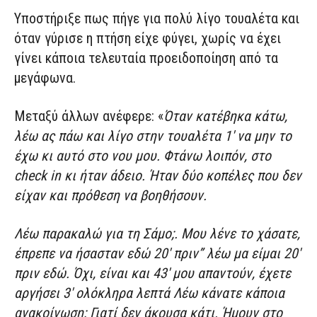
Υποστήριξε πως πήγε για πολύ λίγο τουαλέτα και
όταν γύρισε η πτήση είχε φύγει, χωρίς να έχει
γίνει κάποια τελευταία προειδοποίηση από τα
μεγάφωνα.
Μεταξύ άλλων ανέφερε: «
Όταν κατέβηκα κάτω,
λέω ας πάω και λίγο στην τουαλέτα 1′ να μην το
έχω κι αυτό στο νου μου. Φτάνω λοιπόν, στο
check in κι ήταν άδειο. Ήταν δύο κοπέλες που δεν
είχαν και πρόθεση να βοηθήσουν.
Λέω παρακαλώ για τη Σάμο;. Μου λένε το χάσατε,
έπρεπε να ήσασταν εδώ 20′ πριν” λέω μα είμαι 20′
πριν εδώ. Όχι, είναι και 43′ μου απαντούν, έχετε
αργήσει 3′ ολόκληρα λεπτά Λέω κάνατε κάποια
ανακοίνωση; Γιατί δεν άκουσα κάτι. Ήμουν στο