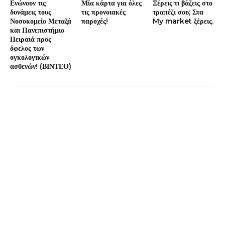
Ενώνουν τις
Μία κάρτα για όλες
Ξέρεις τι βάζεις στο
δυνάμεις τους
τις προνοιακές
τραπέζι σου; Στα
Νοσοκομείο Μεταξά
παροχές!
My market ξέρεις.
και Πανεπιστήμιο
Πειραιά προς
όφελος των
ογκολογικών
ασθενών! (ΒΙΝΤΕΟ)