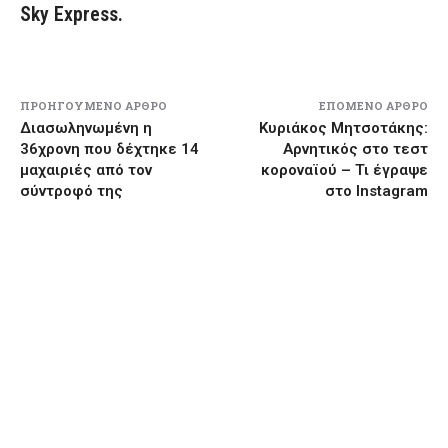
Sky Express.
ΠΡΟΗΓΟΎΜΕΝΟ ΆΡΘΡΟ
ΕΠΌΜΕΝΟ ΆΡΘΡΟ
Διασωληνωμένη η
Κυριάκος Μητσοτάκης:
36χρονη που δέχτηκε 14
Αρνητικός στο τεστ
μαχαιριές από τον
κοροναϊού – Τι έγραψε
σύντροφό της
στο Instagram