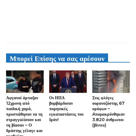
Μπορεί Επίσης να σας αρέσουν
Αφγανοί άρπαξαν
Οι ΗΠΑ
Στις φλόγες
12χρονη από
βομβάρδισαν
ουρανοξύστης 67
παιδική χαρά,
πυρηνικές
ορόφων –
προσπάθησαν να τη
εγκαταστάσεις του
Aπομακρύνθηκαν
στραγγαλίσουν και
Ιράν!
3.820 άνθρωποι
τη βίασαν – Ο
(βίντεο)
δράστης γέλαγε και