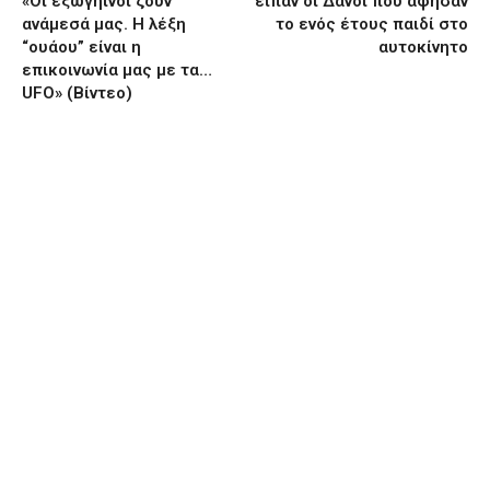
«Οι εξωγήινοι ζουν
είπαν οι Δανοί που άφησαν
ανάμεσά μας. Η λέξη
το ενός έτους παιδί στο
“ουάου” είναι η
αυτοκίνητο
επικοινωνία μας με τα…
UFO» (Βίντεο)