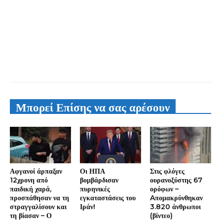
Μπορεί Επίσης να σας αρέσουν
Αφγανοί άρπαξαν
Οι ΗΠΑ
Στις φλόγες
12χρονη από
βομβάρδισαν
ουρανοξύστης 67
παιδική χαρά,
πυρηνικές
ορόφων –
προσπάθησαν να τη
εγκαταστάσεις του
Aπομακρύνθηκαν
στραγγαλίσουν και
Ιράν!
3.820 άνθρωποι
τη βίασαν – Ο
(βίντεο)