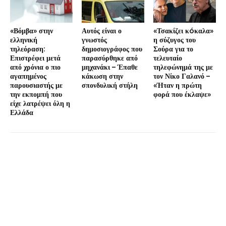
«Βόμβα» στην
Αυτός είναι ο
«Τσακίζει κóκαλα»
ελληνική
γνωστός
η σύζυγος του
τηλεόραση:
δημοσιογράφος που
Σούρα για το
Επιστρέφει μετά
παρασύρθηκε από
τελευταίο
από χρόνια ο πιο
μηχανάκι – Έπαθε
τηλεφώνημά της με
αγαπημένος
κάκωση στην
τον Νίκο Γαλανό –
παρουσιαστής με
σπονδυλική στήλη
«Ήταν η πρώτη
την εκπομπή που
φορά που έκλαψε»
είχε λατρέψει όλη η
Ελλάδα