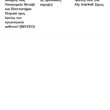
δυνάμεις τους
τις προνοιακές
τραπέζι σου; Στα
Νοσοκομείο Μεταξά
παροχές!
My market ξέρεις.
και Πανεπιστήμιο
Πειραιά προς
όφελος των
ογκολογικών
ασθενών! (ΒΙΝΤΕΟ)