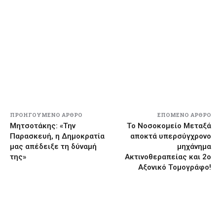
ΠΡΟΗΓΟΎΜΕΝΟ ΆΡΘΡΟ
ΕΠΌΜΕΝΟ ΆΡΘΡΟ
Μητσοτάκης: «Την
Το Νοσοκομείο Μεταξά
Παρασκευή, η Δημοκρατία
αποκτά υπερσύγχρονο
μας απέδειξε τη δύναμή
μηχάνημα
της»
Ακτινοθεραπείας και 2ο
Αξονικό Τομογράφο!