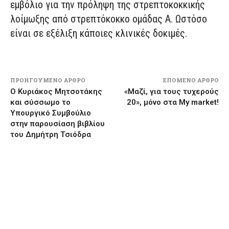
εμβόλιο για την πρόληψη της στρεπτοκοκκικής
λοίμωξης από στρεπτόκοκκο ομάδας Α. Ωστόσο
είναι σε εξέλιξη κάποιες κλινικές δοκιμές.
ΠΡΟΗΓΟΎΜΕΝΟ ΆΡΘΡΟ
ΕΠΌΜΕΝΟ ΆΡΘΡΟ
Ο Κυριάκος Μητσοτάκης
«Μαζί, για τους τυχερούς
και σύσσωμο το
20», μόνο στα My market!
Υπουργικό Συμβούλιο
στην παρουσίαση βιβλίου
του Δημήτρη Τσιόδρα