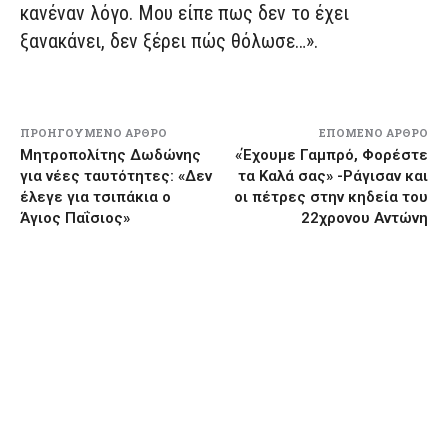
κανέναν λόγο. Μου είπε πως δεν το έχει
ξανακάνει, δεν ξέρει πώς θόλωσε…».
ΠΡΟΗΓΟΎΜΕΝΟ ΆΡΘΡΟ
ΕΠΌΜΕΝΟ ΆΡΘΡΟ
Μητροπολίτης Δωδώνης
«Έχουμε Γαμπρό, Φορέστε
για νέες ταυτότητες: «Δεν
τα Καλά σας» -Ράγισαν και
έλεγε για τσιπάκια ο
οι πέτρες στην κηδεία του
Άγιος Παΐσιος»
22χρονου Αντώνη